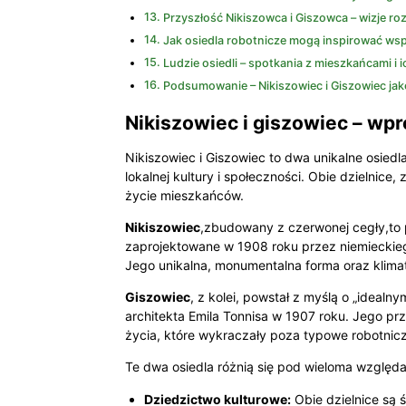
Przyszłość Nikiszowca i Giszowca – wizje r
Jak osiedla robotnicze mogą inspirować ws
Ludzie osiedli – spotkania z mieszkańcami i i
Podsumowanie – Nikiszowiec i Giszowiec jako
Nikiszowiec i giszowiec – wpr
Nikiszowiec i Giszowiec to dwa unikalne osiedl
lokalnej kultury i społeczności. Obie dzielnice,
życie mieszkańców.
Nikiszowiec
,zbudowany z czerwonej cegły,to p
zaprojektowane w 1908 roku przez niemieckiego
Jego unikalna, monumentalna forma oraz klimat
Giszowiec
, z kolei, powstał z myślą o „ideal
architekta Emila Tonnisa w 1907 roku. Jego pr
życia, które wykraczały poza typowe robotnicz
Te dwa osiedla różnią się pod wieloma względa
Dziedzictwo kulturowe:
Obie dzielnice są 