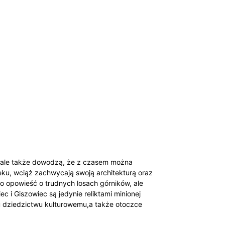
u, ale także dowodzą, że z czasem można
eku, wciąż zachwycają swoją architekturą oraz
lko opowieść o trudnych losach górników, ale
 i Giszowiec są jedynie reliktami minionej
mu dziedzictwu kulturowemu,a także otoczce