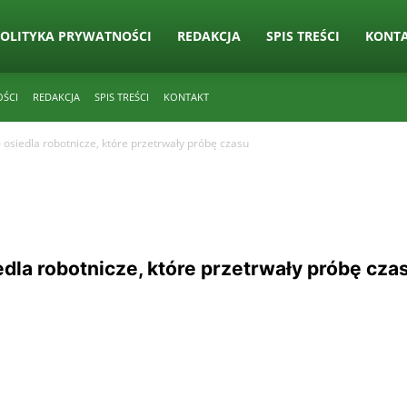
OLITYKA PRYWATNOŚCI
REDAKCJA
SPIS TREŚCI
KONT
OŚCI
REDAKCJA
SPIS TREŚCI
KONTAKT
– osiedla robotnicze, które przetrwały próbę czasu
edla robotnicze, które przetrwały próbę cza