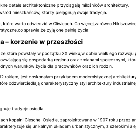
ękne detale architektoniczne przyciągają miłośników architektury.
wśród mieszkańców, którzy pielęgnują swoje tradycje.
c, które warto odwiedzić w Gliwicach. Co więcej,zarówno Nikiszowiec
ystyczne,co sprawia,że żyją one pełnią życia.
a – korzenie w przeszłości
icze,które powstały w początku XX wieku,w dobie wielkiego rozwoju
 rozwijającą się gospodarką regionu oraz zmianami społecznymi, któ
godnych warunków życia dla pracowników oraz ich rodzin.
 rokiem, jest doskonałym przykładem modernistycznej architektury 
óre odzwierciedlają charakterystyczny styl architektury industrialn
gnuje tradycje osiedla
ach kopalni Giesche. Osiedle, zaprojektowane w 1907 roku przez arc
rakteryzuje się unikalnym układem urbanistycznym, z szerokimi alej