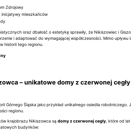
Dom Zdrojowy
h inicjatywy mieszkańców
ady
cznych oraz dbałość o estetykę sprawiły, że Nikiszowiec i Giszowi
enie i adaptować do wymagającej współczesności. Mimo upływu lat
 historii tego regionu.
zny
szowca – unikatowe domy z czerwonej cegły
storii Górnego Śląska jako przykład unikalnego osiedla robotniczego
ści regionu.
tów krajobrazu Nikiszowca są
domy z czerwonej cegły
, które od l
nikatowych budynków: