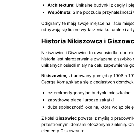
Architektura:
Unikalne budynki z cegły i pi
Wspólnota:
Silne poczucie przynależności 
Odigramy te mają swoje miejsce na liście miejs
odbywają się liczne wydarzenia kulturalne i art
Historia Nikiszowca i Giszowc
Nikiszowiec i Giszowiec to dwa osiedla robotn
historia jest nierozerwalnie związana z szybko
unikalnych osiedli miały na celu zapewnienie 
Nikiszowiec
, zbudowany pomiędzy 1908 a 1912
Georga Korna,składa się z ceglastych domów,kt
czterokondygnacyjne budynki mieszkalne
zabytkowe place i urocze zakątki
duża społeczność lokalna, która wciąż pielę
Z kolei
Giszowiec
powstał z myślą o pracownik
przestronnymi domami otoczonymi zielenią. Cha
elementy Giszowca to: