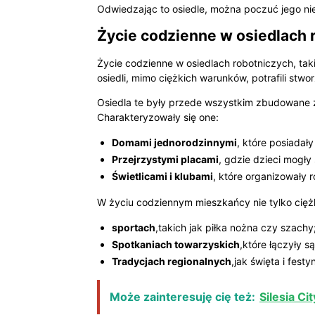
Odwiedzając to osiedle, można poczuć jego nie
Życie codzienne w osiedlach 
Życie codzienne w osiedlach robotniczych, taki
osiedli, mimo ciężkich warunków, potrafili stw
Osiedla te były przede wszystkim zbudowane z
Charakteryzowały się one:
Domami jednorodzinnymi
, które posiadały
Przejrzystymi placami
, gdzie dzieci mogły 
Świetlicami i klubami
, które organizowały 
W życiu codziennym mieszkańcy nie tylko ciężko
sportach
,takich jak piłka nożna czy szachy
Spotkaniach towarzyskich
,które łączyły s
Tradycjach regionalnych
,jak święta i fest
Może zainteresuję cię też:
Silesia Ci