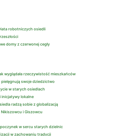
iata robotniczych osiedli
rzeszłości
owe domy z czerwonej cegły
jak wyglądała rzeczywistość mieszkańców
ec pielęgnują swoje dziedzictwo
życie w starych osiedlach
 inicjatywy lokalne
edla radzą sobie z globalizacją
 Nikiszowcu i Giszowcu
odpoczynek w sercu starych dzielnic
izacji w zachowaniu tradycji