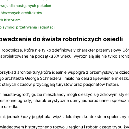
ozwoju dla następnych pokoleń
półczesnych architektów
ch historiami
 symbol przetrwania i adaptacji
owadzenie do świata robotniczych osiedli
a robotnicze, które nie tylko zdefiniowały charakter przemysłowy Gór
 zaprojektowane na początku XX wieku, wyróżniają się nie tylko architek
rzykład architektury,która idealnie współgra z przemysłowym dzied
 architekta Georga Schneidera i miało na celu zapewnienie mieszka
 starych czasów przyciągają turystów oraz pasjonatów historii.
nym miasta-ogród”, gdzie mieszkańcy mogli cieszyć się zdrowym styl
zestronne ogrody, charakterystyczne domy jednorodzinne i społeczny
e osiedla.
mi, jednak łączy je głęboka więź z lokalnym kontekstem społecznym 
świadectwem historycznego rozwoju regionu i robotniczego trybu życ