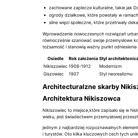
zachowane zaplecze kulturalne, takie jak 
ogrody działkowe, które powstały w ramac
silne więzi społeczne, które przetrwały dek
Wprowadzenie nowoczesnych rozwiązań urbanisty
równocześnie szanować swoje przemysłowe korz
tożsamość i stanowią ważny punkt odniesienia w
Osiedle
Rok założenia
Styl architektonic
Nikiszowiec
1908-1912
Modernizm
Giszowiec
1907
Styl neorealizmu
Architecturalzne skarby Niki
Architektura Nikiszowca
Nikiszowiec to miejsce,które zapisało się w hi
wieku, jest świadectwem przemysłowej przeszło
jednym z najbardziej rozpoznawalnych elemen
i turystów. Oto kilka kluczowych cech tych u