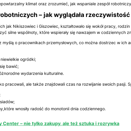
powtarzalny klimat oraz zrozumieć, jak wspaniale zespół robotniczy
robotniczych – jak wyglądała rzeczywisto
ch jak Nikiszowiec i Giszowiec, kształtowało się wokół pracy, rodzi
orzyć silne wspólnoty, które wspierały się nawzajem w codziennych 
 myślą o pracownikach przemysłowych, co można dostrzec w ich ar
 niewielkie ogródki;
się bawić;
różnorodne wydarzenia kulturalne.
 pracowali, ale także znajdowali czas na rozwijanie swoich pasji. S
;
ąsiadów;
yny,które wnosiły radość do monotonii dnia codziennego.
ty Center – nie tylko zakupy, ale też sztuka i rozrywka